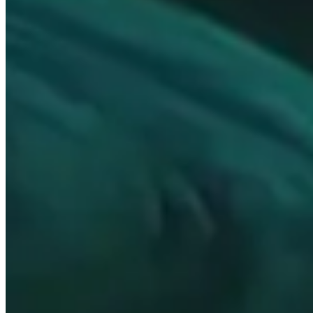
Stats prioritaires
Voir quelles sont les statistiques secondaires les plus imp
Races
Découvrez quelles sont les meilleures courses pour la Horde
Meilleurs objets
Faites défiler les meilleurs articles pour chaque emplacem
Chasses