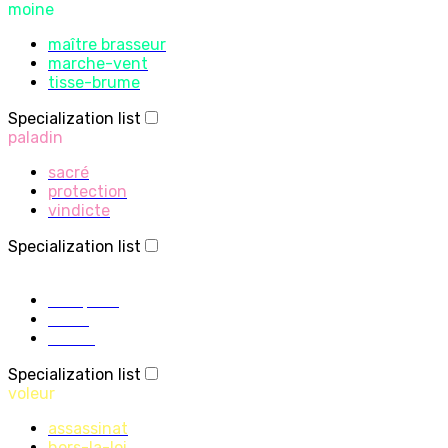
moine
maître brasseur
marche-vent
tisse-brume
Specialization list
paladin
sacré
protection
vindicte
Specialization list
prêtre
discipline
sacré
ombre
Specialization list
voleur
assassinat
hors-la-loi