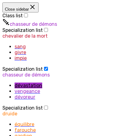
Close sidebar
Class list
chasseur de démons
Specialization list
chevalier de la mort
sang
givre
impie
Specialization list
chasseur de démons
dévastation
vengeance
dévoreur
Specialization list
druide
équilibre
farouche
gardien