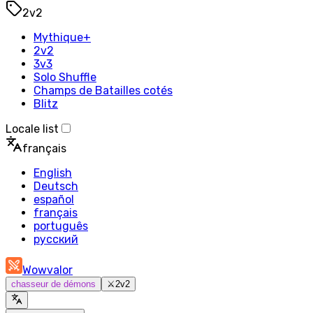
2v2
Mythique+
2v2
3v3
Solo Shuffle
Champs de Batailles cotés
Blitz
Locale list
français
English
Deutsch
español
français
português
русский
Wowvalor
chasseur de démons
⚔️
2v2