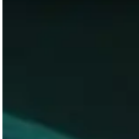
Cette page est générée automatiquement en recherchant 
jour toutes les 24 heures afin que les données soient auss
Cette page ne montre que ce que les meilleurs joueurs du
point de départ de votre voyage, et n'ayez pas peur de vou
Sujets à explorer
Cliquez pour plus de détails
Joueurs
Voir un bref résumé des joueurs les mieux notés dans cett
Talents
Voir quels sont les talents les plus populaires pour chaqu