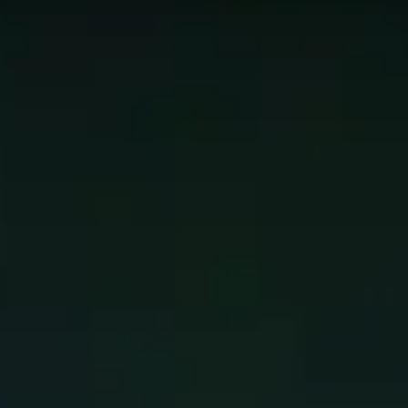
les 50 meilleurs
Dévastation
Chasseur De Démons
sur le c
i pertinentes que possible.
 monde utilisent. Cela ne peut pas s'appliquer à chaque n
s éloigner de ce qui est présenté sur cette page!
e catégorie
e donjon et chaque boss de raid