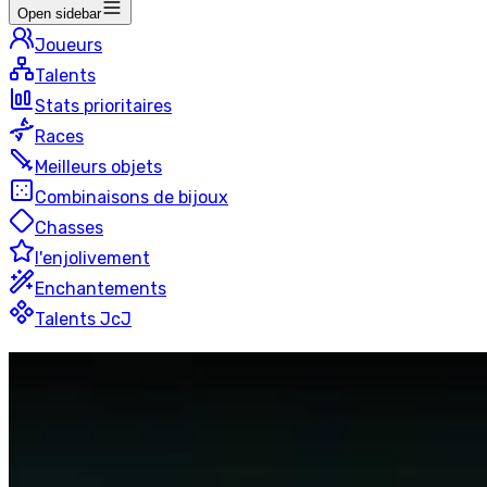
Open sidebar
Joueurs
Talents
Stats prioritaires
Races
Meilleurs objets
Combinaisons de bijoux
Chasses
l'enjolivement
Enchantements
Talents JcJ
Dévastation
Chasseur De 
2v2
50 joueurs
Dernière mise à jour
:
il y a 22 heures