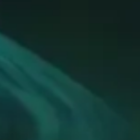
ortantes
 et l'Alliance
ent d'armure et d'arme