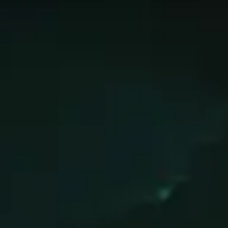
lassement
2v2
. Les données sur cette page sont mises à
iveau de compétence en Mythic+. Utilisez cette page comme