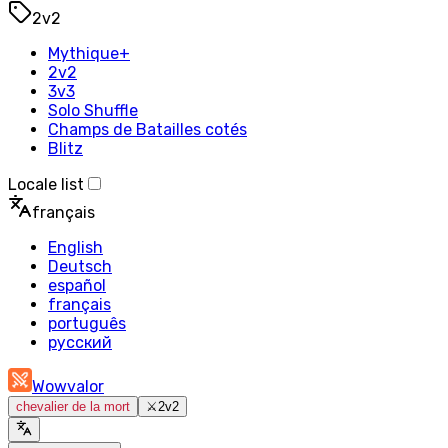
2v2
Mythique+
2v2
3v3
Solo Shuffle
Champs de Batailles cotés
Blitz
Locale list
français
English
Deutsch
español
français
português
русский
Wowvalor
chevalier de la mort
⚔️
2v2