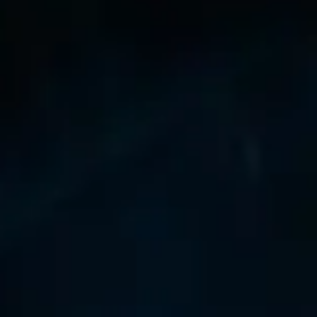
les 50 meilleurs
Givre
Chevalier De La Mort
sur le classeme
tinentes que possible.
 monde utilisent. Cela ne peut pas s'appliquer à chaque n
s éloigner de ce qui est présenté sur cette page!
e catégorie
e donjon et chaque boss de raid