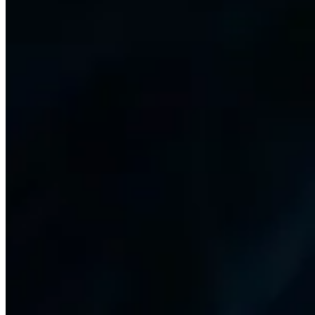
Cette page est générée automatiquement en recherchant 
toutes les 24 heures afin que les données soient aussi per
Cette page ne montre que ce que les meilleurs joueurs du
point de départ de votre voyage, et n'ayez pas peur de vou
Sujets à explorer
Cliquez pour plus de détails
Joueurs
Voir un bref résumé des joueurs les mieux notés dans cett
Talents
Voir quels sont les talents les plus populaires pour chaqu