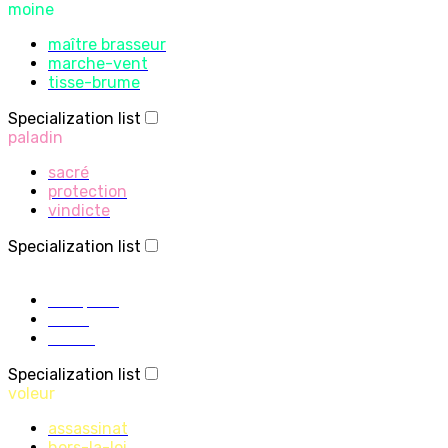
moine
maître brasseur
marche-vent
tisse-brume
Specialization list
paladin
sacré
protection
vindicte
Specialization list
prêtre
discipline
sacré
ombre
Specialization list
voleur
assassinat
hors-la-loi