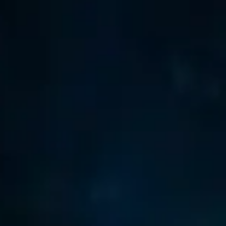
ortantes
 et l'Alliance
ent d'armure et d'arme