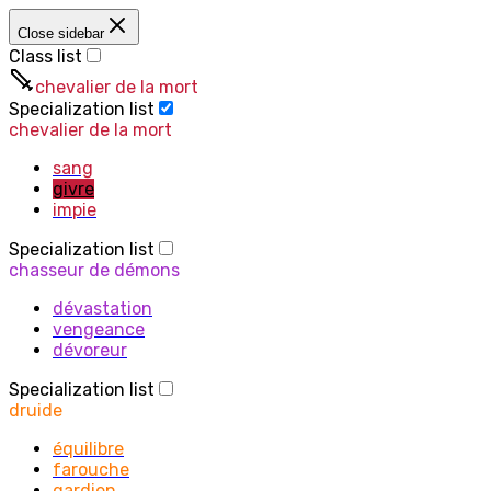
Close sidebar
Class list
chevalier de la mort
Specialization list
chevalier de la mort
sang
givre
impie
Specialization list
chasseur de démons
dévastation
vengeance
dévoreur
Specialization list
druide
équilibre
farouche
gardien