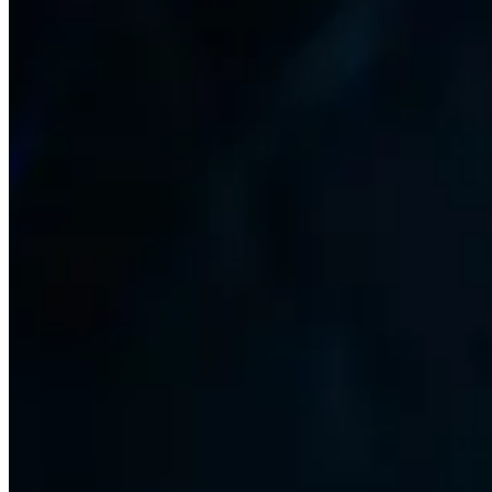
Stats prioritaires
Voir quelles sont les statistiques secondaires les plus imp
Races
Découvrez quelles sont les meilleures courses pour la Horde
Meilleurs objets
Faites défiler les meilleurs articles pour chaque emplacem
Chasses