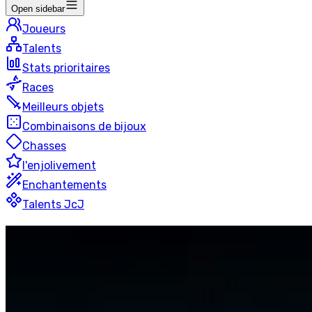
Open sidebar
Joueurs
Talents
Stats prioritaires
Races
Meilleurs objets
Combinaisons de bijoux
Chasses
l'enjolivement
Enchantements
Talents JcJ
Givre
Chevalier De La Mort
2v2
50 joueurs
Dernière mise à jour
:
il y a 7 heures