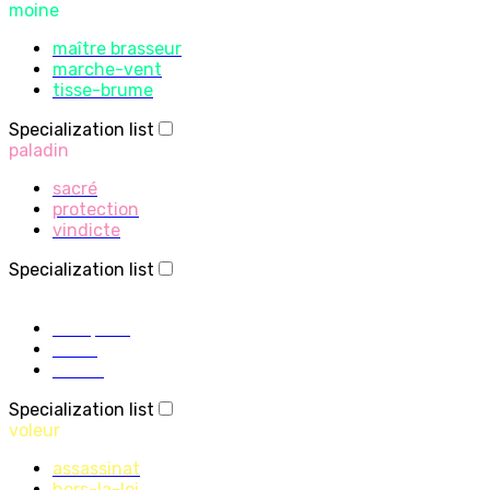
moine
maître brasseur
marche-vent
tisse-brume
Specialization list
paladin
sacré
protection
vindicte
Specialization list
prêtre
discipline
sacré
ombre
Specialization list
voleur
assassinat
hors-la-loi