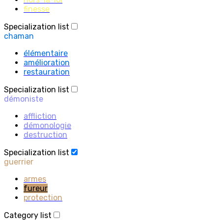
finesse
Specialization list
chaman
élémentaire
amélioration
restauration
Specialization list
démoniste
affliction
démonologie
destruction
Specialization list
guerrier
armes
fureur
protection
Category list